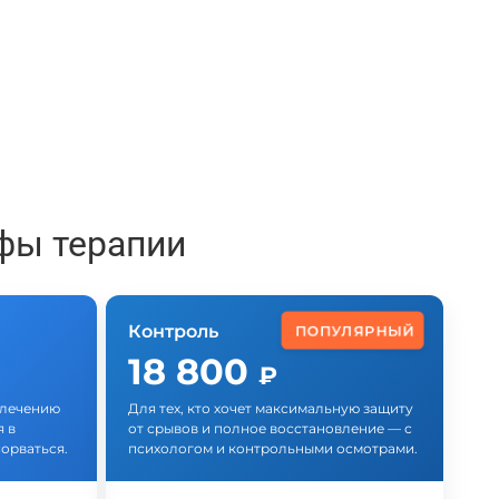
фы терапии
Контроль
ПОПУЛЯРНЫЙ
18 800
₽
у лечению
Для тех, кто хочет максимальную защиту
 в
от срывов и полное восстановление — с
орваться.
психологом и контрольными осмотрами.