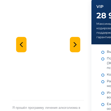
VIP
28
Максимал
кодирова
поддержк
гарантие
Вы
По
(Э
пс
Ко
Ра
мо
Ин
во
Еж
Я прошёл программу лечения алкоголизма в
ос