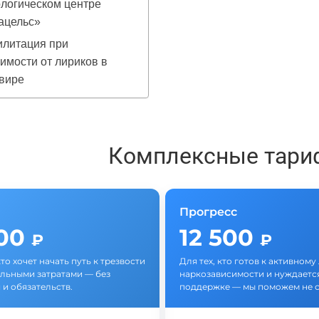
логическом центре
ацельс»
илитация при
имости от лириков в
вире
Комплексные тари
Прогресс
500
12 500
₽
₽
кто хочет начать путь к трезвости
Для тех, кто готов к активном
льными затратами — без
наркозависимости и нуждается
 и обязательств.
поддержке — мы поможем не с