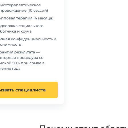
ихотерапевтическое
провождение (10 сессий)
упповая терапия (4 месяца)
ддержка социального
ботника и коуча
лная конфиденциальность и
онимность
рантия результата —
вторная процедура со
идкой 50% при срыве в
чение года
ызвать специалиста