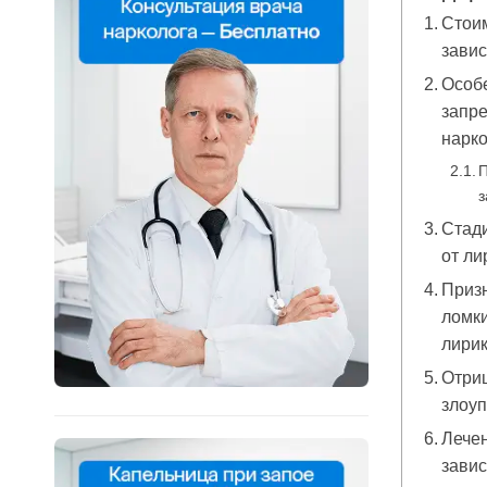
Стои
завис
Особе
запр
нарк
П
з
Стади
от ли
Призн
ломки
лири
Отри
злоу
Лече
завис