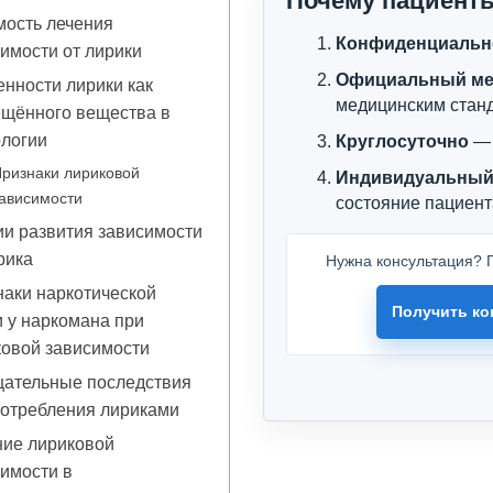
Почему пациент
мость лечения
Конфиденциальн
имости от лирики
Официальный ме
нности лирики как
медицинским стан
ещённого вещества в
ологии
Круглосуточно
— 
ризнаки лириковой
Индивидуальный
ависимости
состояние пациент
и развития зависимости
рика
Нужна консультация? П
аки наркотической
Получить ко
 у наркомана при
ковой зависимости
цательные последствия
потребления лириками
ние лириковой
имости в