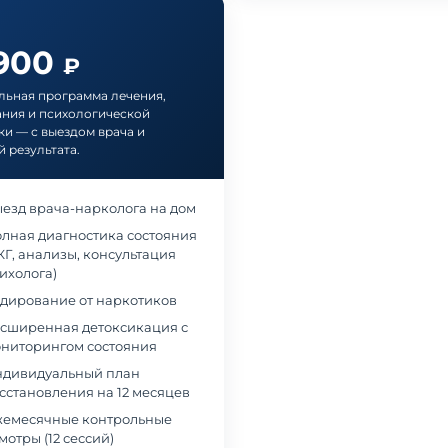
 900
₽
ьная программа лечения,
ния и психологической
и — с выездом врача и
й результата.
езд врача-нарколога на дом
лная диагностика состояния
КГ, анализы, консультация
ихолога)
дирование от наркотиков
сширенная детоксикация с
ниторингом состояния
дивидуальный план
сстановления на 12 месяцев
емесячные контрольные
мотры (12 сессий)