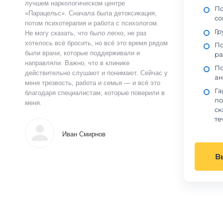
лучшем наркологическом центре
Пс
«Парацельс». Сначала была детоксикация,
со
потом психотерапия и работа с психологом.
Гр
Не могу сказать, что было легко, не раз
хотелось всё бросить, но всё это время рядом
По
были врачи, которые поддерживали и
ра
направляли. Важно, что в клинике
По
действительно слушают и понимают. Сейчас у
ан
меня трезвость, работа и семья — и всё это
Га
благодаря специалистам, которые поверили в
по
меня.
ск
те
Иван Смирнов
В