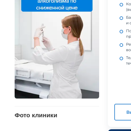
Ко
(в
Ба
и 
По
пр
Ре
во
Те
те
В
Фото клиники