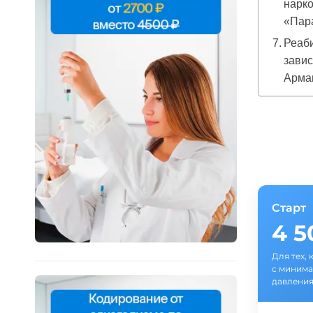
нарко
«Пар
Реаб
завис
Арма
Старт
4 
Для тех, 
с минима
давления