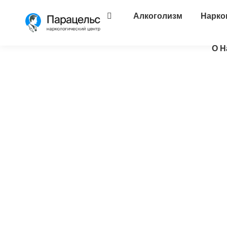
Алкоголизм
Нарко
О Н