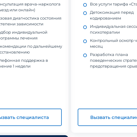
нсультация врача-нарколога
Все услуги тарифа «Ст
ыезд или онлайн)
Детоксикация перед
зовая диагностика состояния
кодированием
степени зависимости
Индивидуальная сесс
дбор индивидуальной
психотерапии
ограммы лечения
Контрольный осмотр ч
комендации по дальнейшему
месяц
сстановлению
Разработка плана
лефонная поддержка в
поведенческих страте
чение 1 недели
предотвращения сры
ызвать специалиста
Вызвать специали